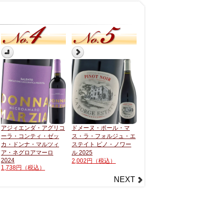
アジィエンダ・アグリコ
ドメーヌ・ポール・マ
カーヴ・ド・リュニー・
ーラ・コンティ・ゼッ
ス・ラ・フォルジュ・エ
マコン・ヴィラージュ
2023
カ・ドンナ・マルツィ
ステイト ピノ・ノワー
2,288円
（税込）
2
ア・ネグロアマーロ
ル 2025
2
2024
2,002円
（税込）
1,738円
（税込）
NEXT