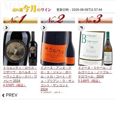
更新日時：2026-08-06T11:57:44
トゥエンティ・ロウズ・
ドメーヌ・アンヌ・グ
ドメーヌ・リケール・ブ
リザーヴ・カベルネ・ソ
ロ・エ・ジャン・ポー
ルゴーニュ・ノーブル・
ーヴィニヨン・ナパ・ヴ
ル・トロ・コート・デ
テロワール 2024
ァレー 2024
ュ・ブリアン・ラ・サン
5,148円
（税込）
4,378円
（税込）
コント・サンコント
2024
4,488円
（税込）
PREV