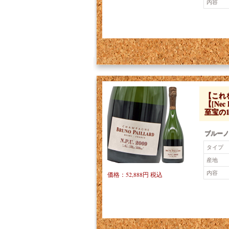
内容
【これ
【[Ne
至宝の
ブルーノ・
タイプ
産地
内容
価格：52,888円 税込