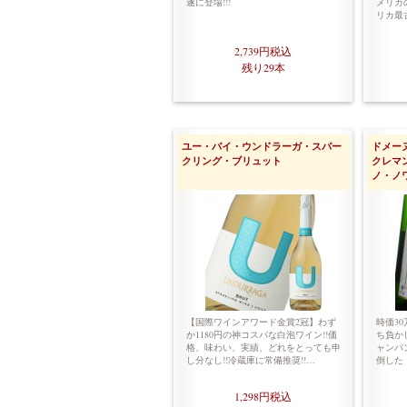
遂に登場!!!
メリカの
リカ最
2,739円
税込
残り29本
ユー・バイ・ウンドラーガ・スパー
ドメー
クリング・ブリュット
クレマ
ノ・ノ
【国際ワインアワード金賞2冠】わず
時価3
か1180円の神コスパな白泡ワイン!!価
ち負か
格、味わい、実績、どれをとっても申
ャンパン
し分なし!!冷蔵庫に常備推奨!!…
倒した
1,298円
税込