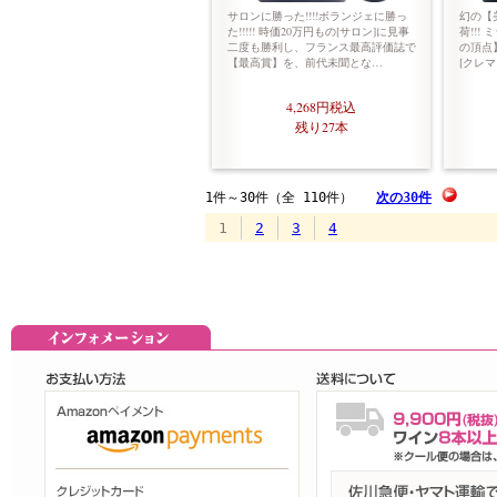
サロンに勝った!!!!ボランジェに勝っ
幻の【
た!!!!! 時価20万円もの[サロン]に見事
荷!!!
二度も勝利し、フランス最高評価誌で
の頂点
【最高賞】を、前代未聞とな…
[クレマ
4,268円
税込
残り27本