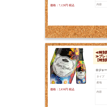
内容
価格：7,128円 税込
≪特別
≫プレ
【特別
ロジャー
タイプ
産地
価格：2,838円 税込
内容