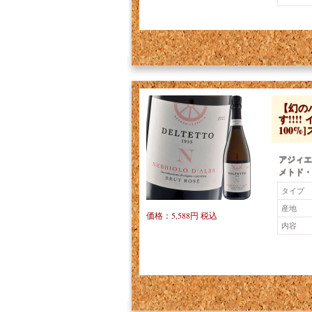
【幻の
す!!!
100%]
アジィエ
メトド・
タイプ
産地
価格：5,588円 税込
内容