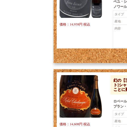
ペユ・シ
ノワール
タイプ
産地
価格：14,938円 税込
内容
幻の【
ト]シ
ことに
ロベール
ブラン・
タイプ
産地
価格：14,608円 税込