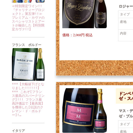
ロジャー
≪特別限定ワイン!!
『チャリティープロジ
ェクト』第五弾!!≫
タイプ
プレミアム・カヴァの
産地
スペシャリストとアー
トが融合した【特別限
定カヴァ!!】
内容
価格：2,068円 税込
フランス ボルドー
***【大幅値下げとな
りました!!!!!!】
*** これぞ[フラン
ドンペリ
ス最高のスパークリン
ゼ・ス
グ]!!! フランス最
高評価誌で【最高賞】
を獲得した[伝説のク
マス・デ
レマン・ド・ボルド
ー]!…
ゼ・ブルッ
タイプ
イタリア
産地