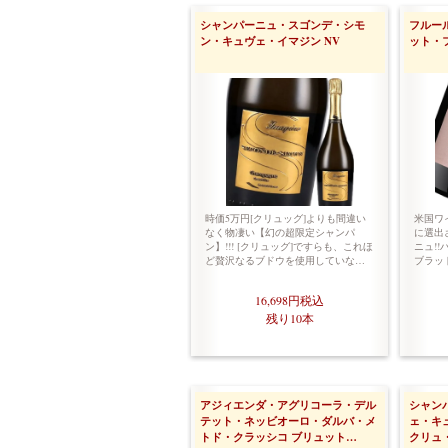
シャンパーニュ・スゴンデ・シモ
フルー
ン・キュヴェ・イマジン NV
ット・
時価5万円[クリュッグ]よりも間違い
米国ワ
なく物凄い【幻の超限定シャンパ
に選出
ン】!!! [クリュッグ]ですらも、これほ
ニュ!
ど贅沢なるブドウを使用していな…
ブラッ
16,698円
税込
残り10本
アジィエンダ・アグリコーラ・デル
シャン
テット・ネッビオーロ・ダルバ・メ
ェ・キ
トド・クラッシコ ブリュット…
クリュ・