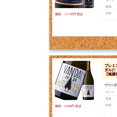
産地
内容
価格：13,728円 税込
プレミ
ダル]
【無濾
ヴァンダ
タイプ
産地
内容
価格：4,048円 税込