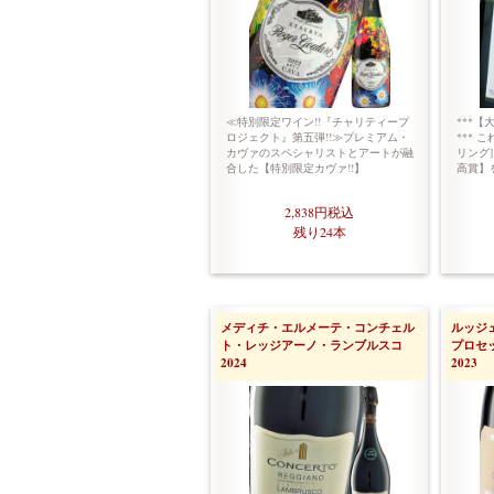
≪特別限定ワイン!!『チャリティープ
***【
ロジェクト』第五弾!!≫プレミアム・
*** 
カヴァのスペシャリストとアートが融
リング]
合した【特別限定カヴァ!!】
高賞】
2,838円
税込
残り24本
メディチ・エルメーテ・コンチェル
ルッジ
ト・レッジアーノ・ランブルスコ
プロセ
2024
2023