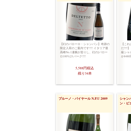
【幻のバローロ・シャンパン】奇跡の
【これ
限定入荷のご案内です!!!! イタリア最
だ!!!
高峰No.1凄腕が造りし、幻の[バロー
級シャ
ロ100%]スパーク!!!!
か84
5,588円
税込
残り34本
ブルーノ・パイヤール N.P.U 2009
シャン
ン・ピ