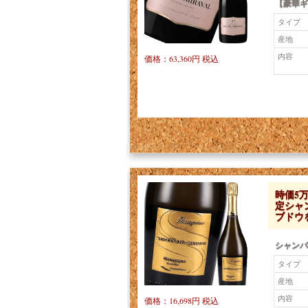
【豪華ギ
タイプ
産地
内容
価格：63,360円 税込
時価5
定シャ
ブドウ
シャンパ
タイプ
産地
内容
価格：16,698円 税込