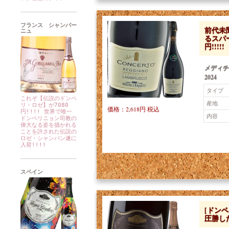
フランス シャンパー
前代未聞
ニュ
るスパ
円!!!!!
メディチ
2024
タイプ
これぞ【伝説のドンペ
産地
リ・ロゼ】が7080
価格：2,618円 税込
円!!!! 世界で唯一
内容
ドンペリニョン司教の
偉大なる姿を描かれる
ことを許された伝説の
ロゼ・シャンパン遂に
入荷!!!!
スペイン
[ドンペ
圧勝し