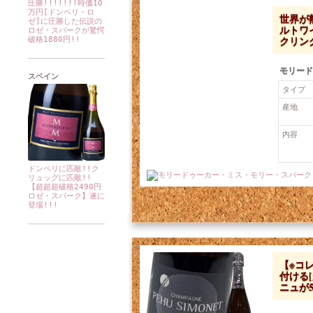
圧勝!!!!!!!時価10
万円[ドンペリ・ロ
世界が
ゼ]に圧勝した伝説の
ルトワ
ロゼ・スパークが驚愕
クリン
破格1880円!!
モリード
スペイン
タイプ
産地
内容
ドンペリに匹敵!!ク
リュッグに匹敵!!
【超超超破格2490円
価格：4,609円 税込
ロゼ・スパーク】遂に
登場!!!
【※コ
付ける
ニュが