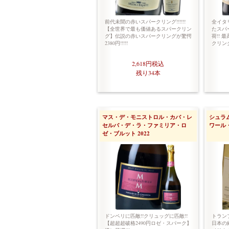
前代未聞の赤いスパークリング!!!!!!
全イタ
【全世界で最も価値あるスパークリン
たスパ
グ】伝説の赤いスパークリングが驚愕
荷!!
2380円!!!!!
クリン
2,618円
税込
残り34本
マス・デ・モニストロル・カバ・レ
シュラ
セルバ・デ・ラ・ファミリア・ロ
ワール・
ゼ・ブルット 2022
ドンペリに匹敵!!クリュッグに匹敵!!
トラン
【超超超破格2490円ロゼ・スパーク】
日本の