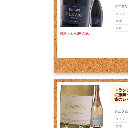
ロータリ
タイプ
産地
内容
価格：5,038円 税込
トラン
に振舞
古のシ
シュラム
タイプ
産地