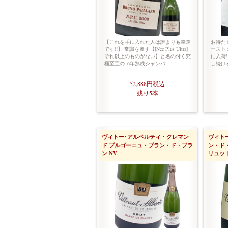
【これを手に入れた人は誰よりも幸運
お待たせ
です!!】 常識を覆す【[Nec Plus Ultra]
ースト
それ以上のものがない】と名の付く究
に入荷!
極至宝の16年熟成シャンパ…
し続け
52,888円
税込
残り5本
ヴィトー･アルベルティ・クレマン
ヴィト
ド ブルゴーニュ・ブラン・ド・ブラ
ン・ド
ン NV
リュット