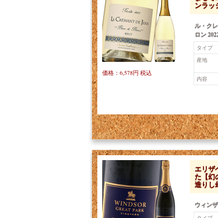
ンラッ
ル・クレ
ロン 202
タイプ
産地
価格：6,578円 税込
内容
エリザ
た【幻
造りし
ウィンザ
タイプ