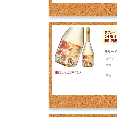
きたー
ン[モ
陸!!
モリード
タイプ
産地
価格：4,059円 税込
内容