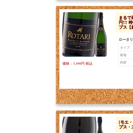
まるで
円!!!
プス【
ロータリ
タイプ
産地
内容
価格：3,498円 税込
[モエ
プス・ス