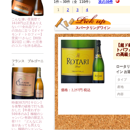
こんな凄い受賞歴で
1610円は正直ありえ
ない!!全出品ワイン
スパークリングワイン
の頂点に立つ【ダイヤ
モンド・トロフィー】
受賞!!さらに【特別
賞2冠】に輝いた圧巻
【超ド
のコスパを誇る絶品…
トパフ
の高級
フランス ブルゴーニ
ュ
ロータリ
イン お返
タイプ
産地
価格：2,257円 税込
内容
時価30万円[サロン]
を衝撃の破格で打ち負
かした【年産わずか
500本のみ】極秘のシ
ャンパン奇跡の限定入
荷!!! 『どんなにお
金があっても買えな
い』極秘のシャンパ…