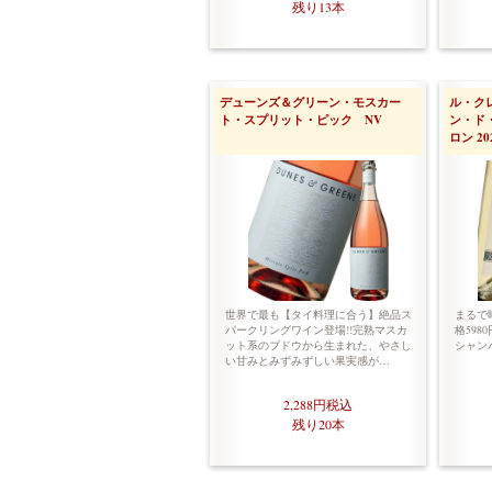
残り13本
デューンズ＆グリーン・モスカー
ル・ク
ト・スプリット・ピック NV
ン・ド
ロン 20
世界で最も【タイ料理に合う】絶品ス
まるで
パークリングワイン登場!!完熟マスカ
格598
ット系のブドウから生まれた、やさし
シャンパ
い甘みとみずみずしい果実感が…
2,288円
税込
残り20本