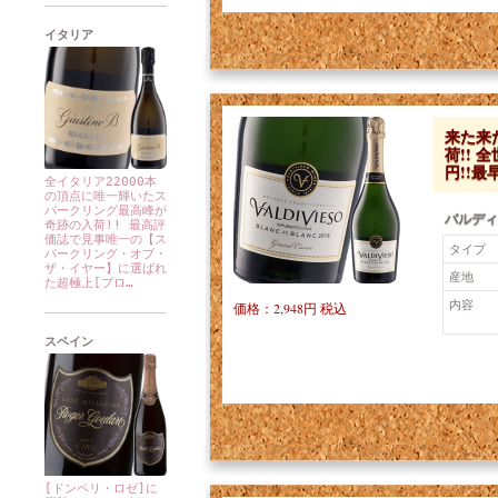
イタリア
来た来
荷!! 
円!!
全イタリア22000本
の頂点に唯一輝いたス
パークリング最高峰が
バルディ
奇跡の入荷!! 最高評
価誌で見事唯一の【ス
タイプ
パークリング・オブ・
ザ・イヤー】に選ばれ
産地
た超極上[プロ…
内容
価格：2,948円 税込
スペイン
[ドンペリ・ロゼ]に