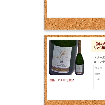
【神の
リオ]
ドメーヌ
ェ・レテ
タイプ
産地
内容
価格：15,818円 税込