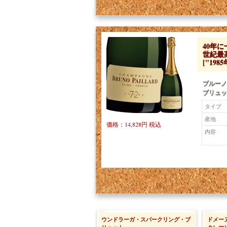
40年に
世紀最
["19
ブルーノ
ブリュッ
タイプ
産地
価格：14,828円 税込
内容
ウンドラーガ・スパークリング・ブ
ドメー