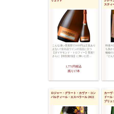
リュット
クレマ
スティ
こんな凄い受賞歴で1610円は正直あり
時価3
えない!!全出品ワインの頂点に立つ
ち負か
【ダイヤモンド・トロフィー】受賞!!
極秘の
さらに【特別賞2冠】に輝いた圧…
『どん
1,771円
税込
残り17本
ロジャー・グラート・カヴァ・コン
カーヴ
パルティール・エスぺラール 2022
ドール
ブリュッ