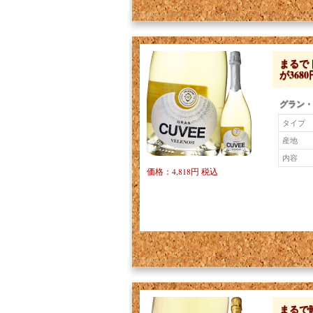
まるでド
が3680円
グラン・
タイプ
産地
内容
価格：4,818円 税込
まるで時