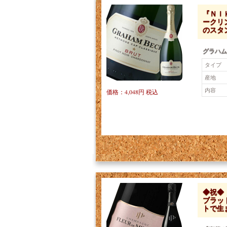
『ＮＩ
ークリ
のスタ
グラハム
タイプ
産地
内容
価格：4,048円 税込
◆祝◆
ブラッ
トで生