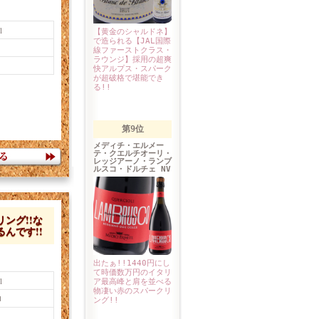
l
【黄金のシャルドネ】
で造られる【JAL国際
線ファーストクラス・
ラウンジ】採用の超爽
快アルプス・スパーク
が超破格で堪能でき
る!!
第9位
メディチ・エルメー
テ・クエルチオーリ・
レッジアーノ・ランブ
ルスコ・ドルチェ NV
ング!!な
んです!!
出たぁ!!1440円にし
て時価数万円のイタリ
l
ア最高峰と肩を並べる
物凄い赤のスパークリ
ロ
ング!!