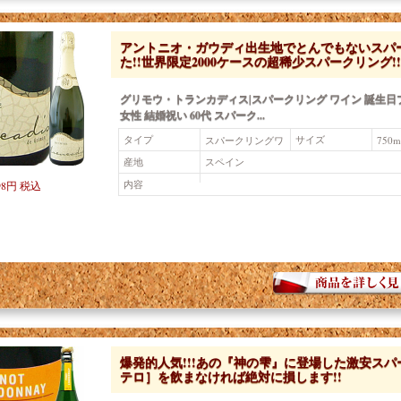
アントニオ・ガウディ出生地でとんでもないスパ
た!!世界限定2000ケースの超稀少スパークリング!!
グリモウ・トランカディス|スパークリング ワイン 誕生日
女性 結婚祝い 60代 スパーク...
タイプ
サイズ
スパークリングワ
750m
イン（白）
産地
スペイン
内容
98円 税込
爆発的人気!!!あの『神の雫』に登場した激安スパ
テロ］を飲まなければ絶対に損します!!