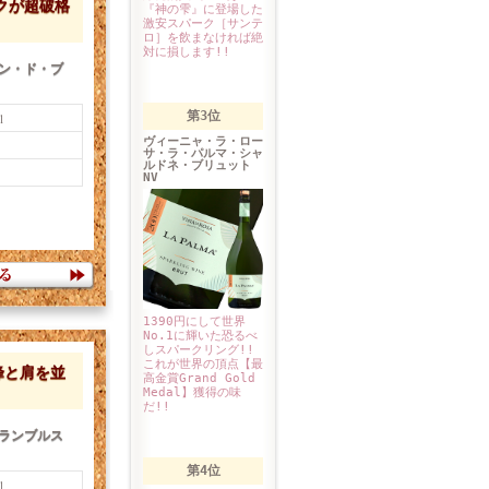
クが超破格
『神の雫』に登場した
激安スパーク［サンテ
ロ］を飲まなければ絶
対に損します!!
ン・ド・ブ
第3位
l
ヴィーニャ・ラ・ロー
サ・ラ・パルマ・シャ
ルドネ・ブリュット
NV
1390円にして世界
No.1に輝いた恐るべ
しスパークリング!!
これが世界の頂点【最
峰と肩を並
高金賞Grand Gold
Medal】獲得の味
だ!!
ランブルス
第4位
l