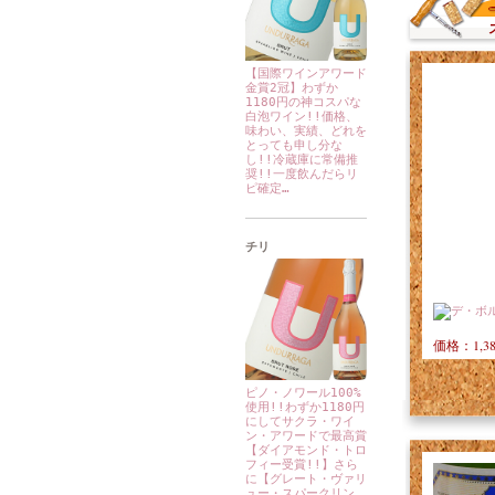
【国際ワインアワード
金賞2冠】わずか
1180円の神コスパな
白泡ワイン!!価格、
味わい、実績、どれを
とっても申し分な
し!!冷蔵庫に常備推
奨!!一度飲んだらリ
ピ確定…
チリ
価格：1,3
ピノ・ノワール100%
使用!!わずか1180円
にしてサクラ・ワイ
ン・アワードで最高賞
【ダイアモンド・トロ
フィー受賞!!】さら
に【グレート・ヴァリ
ュー・スパークリン…