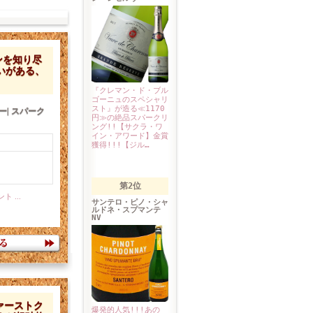
ンを知り尽
いがある、
『クレマン・ド・ブル
ゴーニュのスペシャリ
スト』が造る≪1170
| スパーク
円≫の絶品スパークリ
ング!!【サクラ・ワ
イン・アワード】金賞
獲得!!!【ジル…
第2位
サンテロ・ピノ・シャ
ルドネ・スプマンテ
NV
ァーストク
爆発的人気!!!あの