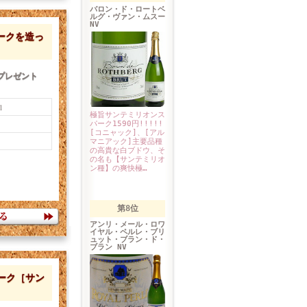
バロン・ド・ロートベ
ルグ・ヴァン・ムスー
NV
ークを造っ
プレゼント
l
極旨サンテミリオンス
パーク1590円!!!!!
[コニャック]、[アル
マニアック]主要品種
の高貴な白ブドウ、そ
の名も【サンテミリオ
ン種】の爽快極…
第8位
アンリ・メール・ロワ
イヤル・ペルレ・ブリ
ュット・ブラン・ド・
ブラン NV
ーク［サン