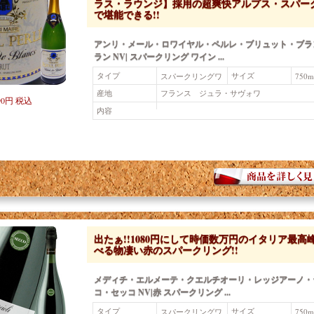
ラス・ラウンジ】採用の超爽快アルプス・スパー
で堪能できる!!
アンリ・メール・ロワイヤル・ペルレ・ブリュット・ブラ
ラン NV| スパークリング ワイン ...
タイプ
サイズ
スパークリングワ
750m
イン（白）
産地
フランス ジュラ・サヴォワ
90円 税込
内容
出たぁ!!1080円にして時価数万円のイタリア最高
べる物凄い赤のスパークリング!!
メディチ・エルメーテ・クエルチオーリ・レッジアーノ・
コ・セッコ NV|赤 スパークリング ...
タイプ
サイズ
スパークリングワ
750m