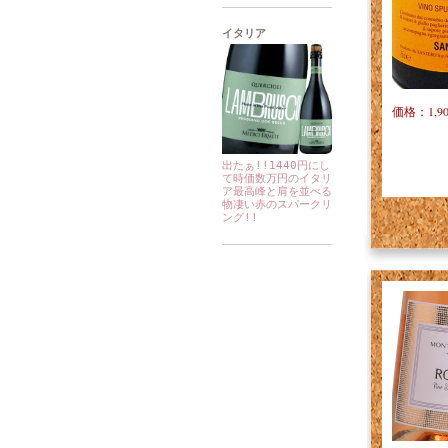
イタリア
価格：1,9
出たぁ!!1440円にし
て時価数万円のイタリ
ア最高峰と肩を並べる
物凄い赤のスパークリ
ング!!