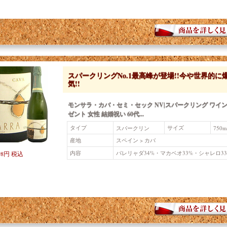
スパークリングNo.1最高峰が登場!!今や世界的に
気!!
モンサラ・カバ・セミ・セック NV|スパークリング ワイン
ゼント 女性 結婚祝い 60代...
タイプ
サイズ
スパークリン
750m
グ 〜2,000円ま
産地
スペイン > カバ
で
内容
パレリャダ34%・マカベオ33%・シャレロ33
98円 税込