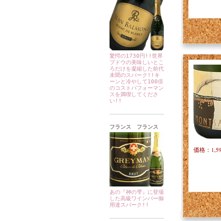
驚愕の1730円!!世界
ブドウの美味しいとこ
ろだけを凝縮した前代
未聞のスパーク!!キ
ーンと冷やして100倍
のコストパフォーマン
スを満喫してくださ
い!!
フランス フランス
価格：1,5
あの『神の雫』に登場
した高級ワインバー御
用達スパーク!!