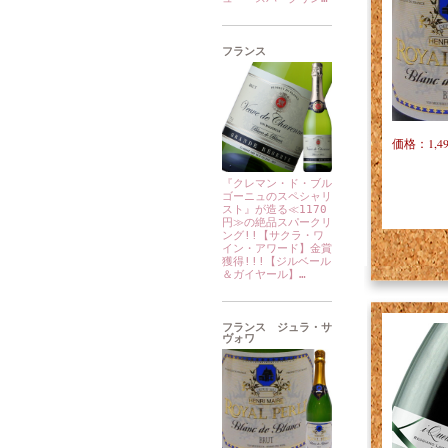
フランス
価格：1,4
『クレマン・ド・ブル
ゴーニュのスペシャリ
スト』が造る≪1170
円≫の絶品スパークリ
ング!!【サクラ・ワ
イン・アワード】金賞
獲得!!!【ジルベール
＆ガイヤール】…
フランス ジュラ・サ
ヴォワ