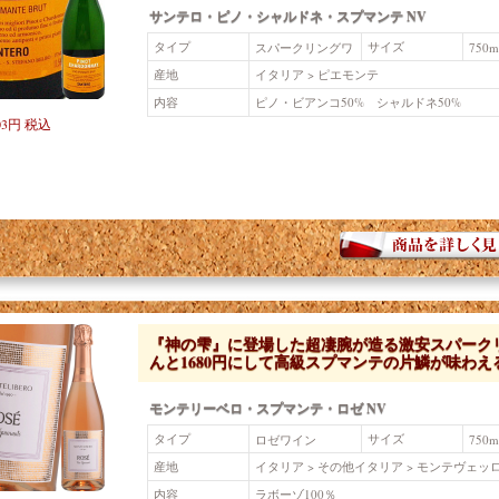
サンテロ・ピノ・シャルドネ・スプマンテ NV
タイプ
サイズ
スパークリングワ
750m
イン（白）
産地
イタリア > ピエモンテ
内容
ピノ・ビアンコ50% シャルドネ50%
03円 税込
『神の雫』に登場した超凄腕が造る激安スパークリ
んと1680円にして高級スプマンテの片鱗が味わえる
モンテリーベロ・スプマンテ・ロゼ NV
タイプ
サイズ
ロゼワイン
750m
産地
イタリア > その他イタリア > モンテヴェッ
内容
ラボーゾ100％