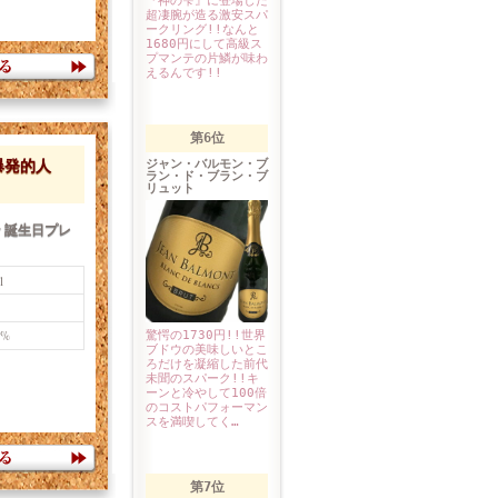
『神の雫』に登場した
超凄腕が造る激安スパ
ークリング!!なんと
1680円にして高級ス
プマンテの片鱗が味わ
えるんです!!
第6位
爆発的人
ジャン・バルモン・ブ
ラン・ド・ブラン・ブ
リュット
 誕生日プレ
l
%
驚愕の1730円!!世界
ブドウの美味しいとこ
ろだけを凝縮した前代
未聞のスパーク!!キ
ーンと冷やして100倍
のコストパフォーマン
スを満喫してく…
第7位