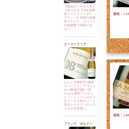
【黄金のシャルドネ】
で造られる【JAL国際
価格：1,1
線ファーストクラス・
ラウンジ】採用の超爽
快アルプス・スパーク
が超破格で堪能でき
る!!
オーストラリア
なんと1080円の激安
スパークリングワイン
が≪最高評価5つ星
★★★★★獲得!!≫さら
に『シャンパンのよう
なリッチな味わい』と
有名レストランのソム
リエが大絶賛!…
価格：1,4
フランス ボルドー