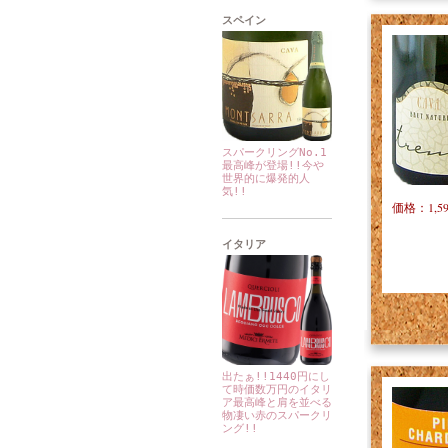
スペイン
スパークリングNo.1
最高峰が登場!!今や
世界的に爆発的人
気!!
価格：1,5
イタリア
出たぁ!!1440円にし
て時価数万円のイタリ
ア最高峰と肩を並べる
物凄い赤のスパークリ
ング!!