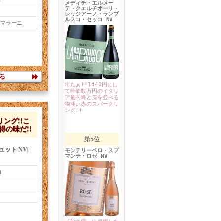
メディチ・エルメー
テ・クエルチオーリ・
レッジアーノ・ランブ
ルスコ・セッコ NV
・マラーニ
出たぁ!!1440円にし
て時価数万円のイタリ
ア最高峰と肩を並べる
物凄い赤のスパークリ
ング!!
リング!!こ
獲得の味だ!!
第5位
ット NV|
モンテリーベロ・スプ
マンテ・ロゼ NV
l