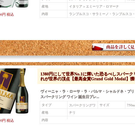
イン（赤）
産地
イタリア > エミーリア・ロマーナ
内容
ランブルスコ・サラミーノ・ランブルスコ
66円 税込
1380円にして世界No.1に輝いた恐るべしスパーク
れが世界の頂点【最高金賞Grand Gold Medal】
ヴィーニャ・ラ・ローサ・ラ・パルマ・シャルドネ・ブリュ
スパークリング ワイン 誕生日プレ...
タイプ
サイズ
スパークリングワ
750m
イン（白）
産地
チリ
内容
90円 税込