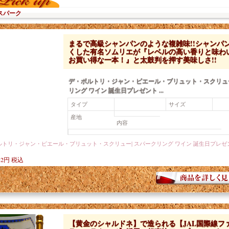
スパーク
まるで高級シャンパンのような複雑味!!シャンパ
くした有名ソムリエが『レベルの高い香りと味わ
お買い得な一本！』と太鼓判を押す美味しさ!!
デ・ボルトリ・ジャン・ピエール・ブリュット・スクリュー
リング ワイン 誕生日プレゼント ...
タイプ
サイズ
産地
内容
82円 税込
【黄金のシャルドネ】で造られる【JAL国際線フ